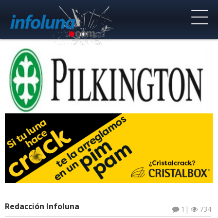
Redacción Infoluna
1
|
734