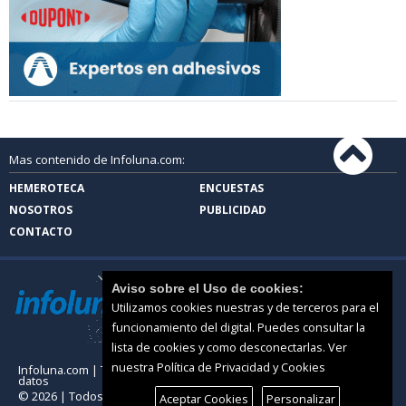
Mas contenido de Infoluna.com:
HEMEROTECA
ENCUESTAS
NOSOTROS
PUBLICIDAD
CONTACTO
Aviso sobre el Uso de cookies:
Utilizamos cookies nuestras y de terceros para el
funcionamiento del digital. Puedes consultar la
lista de cookies y como desconectarlas.
Ver
nuestra Política de Privacidad y Cookies
Infoluna.com |
Términos de uso
|
Protección de
datos
© 2026 | Todos los derechos reservados
Aceptar Cookies
Personalizar