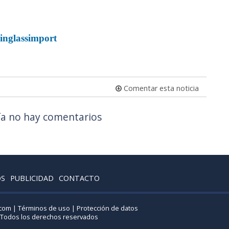
inglassimport
Comentar esta noticia
a no hay comentarios
OS
PUBLICIDAD
CONTACTO
.com |
Términos de uso
|
Protección de datos
 Todos los derechos reservados