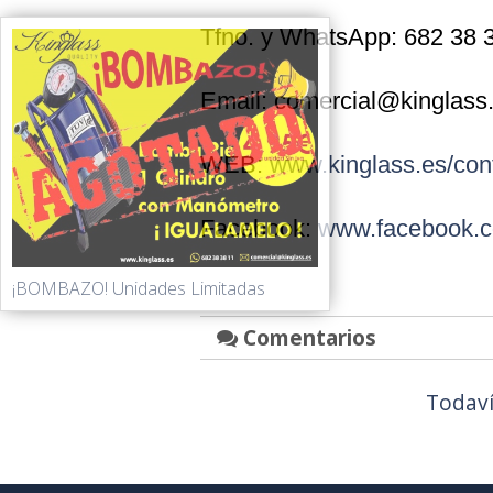
Tfno. y WhatsApp: 682 38 
Email: comercial@kinglass
WEB:
www.kinglass.es/con
Facebook:
www.facebook.c
¡BOMBAZO! Unidades Limitadas
Comentarios
Todaví