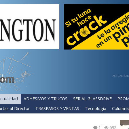
ACTUALIZADA
ctualidad
ADHESIVOS Y TRUCOS
SERIAL GLASSDRIVE
PROM
rtas al Director
TRASPASOS Y VENTAS
Tecnología
Columnis
1
|
692