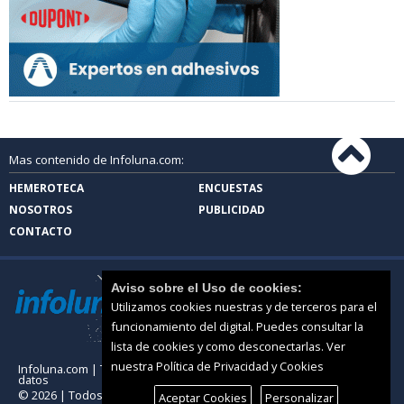
Mas contenido de Infoluna.com:
HEMEROTECA
ENCUESTAS
NOSOTROS
PUBLICIDAD
CONTACTO
Aviso sobre el Uso de cookies:
Utilizamos cookies nuestras y de terceros para el
funcionamiento del digital. Puedes consultar la
lista de cookies y como desconectarlas.
Ver
nuestra Política de Privacidad y Cookies
Infoluna.com |
Términos de uso
|
Protección de
datos
© 2026 | Todos los derechos reservados
Aceptar Cookies
Personalizar