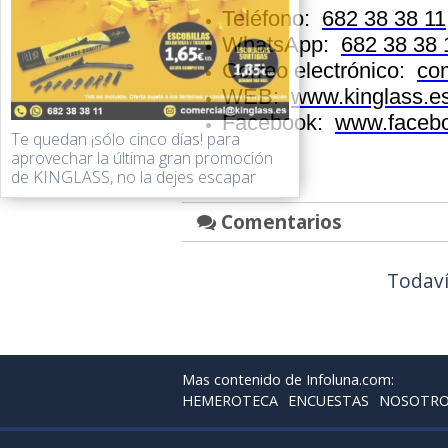
Teléfono:
682 38 38 11
WhatsApp:
682 38 38 
Correo electrónico:
co
WEB:
www.kinglass.es
Facebook:
www.facebo
Te quedan ¡sólo cinco días! para
aprovechar la última gran promoción
de KINGLASS, no la dejes escapar
Comentarios
Todaví
Mas contenido de Infoluna.com:
HEMEROTECA
ENCUESTAS
NOSOTR