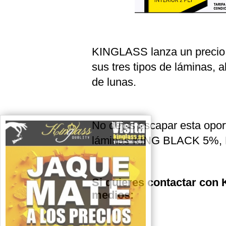
KINGLASS lanza un precio i
sus tres tipos de láminas, 
de lunas.
No dejes escapar esta opor
láminas KING BLACK 5%,
Si quieres contactar con K
medios: