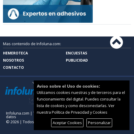
Mas contenido de Infoluna.com:
HEMEROTECA
ENCUESTAS
NOSOTROS
PUBLICIDAD
CONTACTO
Aviso sobre el Uso de cookies:
Utilizamos cookies nuestras y de terceros para el
funcionamiento del digital. Puedes consultar la
lista de cookies y como desconectarlas.
Ver
nuestra Política de Privacidad y Cookies
Infoluna.com |
Términos de uso
|
Protección de
datos
© 2026 | Todos los derechos reservados
Aceptar Cookies
Personalizar