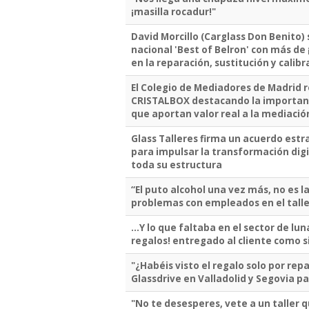
¡masilla rocadur!"
David Morcillo (Carglass Don Benito)
nacional 'Best of Belron' con más de
en la reparación, sustitución y calibr
El Colegio de Mediadores de Madrid 
CRISTALBOX destacando la importanc
que aportan valor real a la mediació
Glass Talleres firma un acuerdo estr
para impulsar la transformación digit
toda su estructura
“El puto alcohol una vez más, no es 
problemas con empleados en el talle
...Y lo que faltaba en el sector de lu
regalos! entregado al cliente como s
"¿Habéis visto el regalo solo por rep
Glassdrive en Valladolid y Segovia pa
"No te desesperes, vete a un taller 