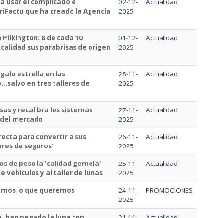
 a usar el complicado e
02-12-
Actualidad
iFactu que ha creado la Agencia
2025
n Pilkington: 8 de cada 10
01-12-
Actualidad
 calidad sus parabrisas de origen
2025
galo estrella en las
28-11-
Actualidad
...salvo en tres talleres de
2025
sas y recalibra los sistemas
27-11-
Actualidad
 del mercado
2025
irecta para convertir a sus
26-11-
Actualidad
ores de seguros'
2025
s de peso la 'calidad gemela'
25-11-
Actualidad
e vehículos y al taller de lunas
2025
bemos lo que queremos
24-11-
PROMOCIONES
2025
, han pegado la luna con
21-11-
Actualidad