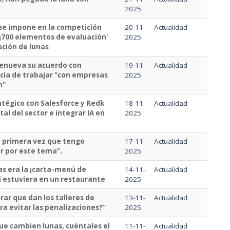
2025
 se impone en la competición
20-11-
Actualidad
 ¡700 elementos de evaluación'
2025
ación de lunas
renueva su acuerdo con
19-11-
Actualidad
ia de trabajar "con empresas
2025
n"
atégico con Salesforce y Redk
18-11-
Actualidad
al del sector e integrar IA en
2025
la primera vez que tengo
17-11-
Actualidad
r por este tema”.
2025
nas era la ¡carta-menú de
14-11-
Actualidad
i estuviera en un restaurante
2025
arar que dan los talleres de
13-11-
Actualidad
ra evitar las penalizaciones?"
2025
que cambien lunas, cuéntales el
11-11-
Actualidad