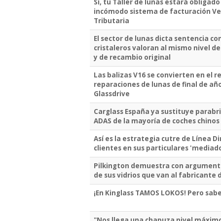
Sí, tu Taller de lunas estará obligado
incómodo sistema de facturación Ver
Tributaria
El sector de lunas dicta sentencia co
cristaleros valoran al mismo nivel de
y de recambio original
Las balizas V16 se convierten en el re
reparaciones de lunas de final de año
Glassdrive
Carglass España ya sustituye parabri
ADAS de la mayoría de coches chinos
Así es la estrategia cutre de Línea D
clientes en sus particulares 'mediad
Pilkington demuestra con argumento
de sus vidrios que van al fabricante d
¡En Kinglass TAMOS LOKOS! Pero sa
"Nos llega una chapuza nivel máximo