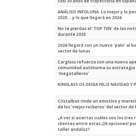
casi 30 años de trayectoria en Españ
ANÁLISIS INFOLUNA: Lo mejor y lo peo
2025....y lo que llegará en 2026
No te pierdas el 'TOP TEN' de las no
durante 2025
2026 llegará con un nuevo 'palo' al b
sector de lunas
Carglass refuerza con una nueva ape
comunidad autónoma su estrategia d
'megatalleres'
KINGLASS OS DESEA FELIZ NAVIDAD 
Cristalbox rinde un emotivo y merec
de los 'viejos rockeros' del sector de
¿A ver si aciertas cuáles son los tres
clientes entre estas ¡26 opciones! po
taller andaluz?