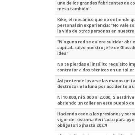
uno de los grandes fabricantes de coc
mesa también!"
Kike, el mecánico que no entiende qu
personal sin experiencia: "No vale s
la vida de otras personas en nuestr
"Ninguna red se quiere suicidar abri
capital..salvo nuestro jefe de Glassd
idea"
No te pierdas el insólito requisito i
contratar a dos técnicos en un taller
Así pretende lavarse las manos un tal
destrozarle la luna por accidente a un
Ni 10.000, ni 5.000 ni 2.000, Glassdriv
abriendo un taller en este pueblo de
Hacienda cede a las presiones y sorp
vigor del sistema Verifactu para py
obligatorio ¡hasta 2027!