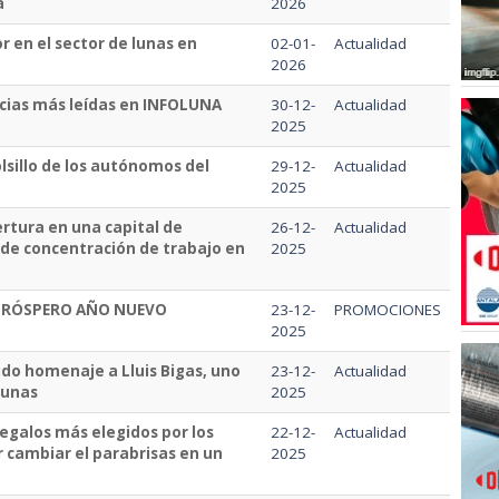
a
2026
r en el sector de lunas en
02-01-
Actualidad
2026
ticias más leídas en INFOLUNA
30-12-
Actualidad
2025
olsillo de los autónomos del
29-12-
Actualidad
2025
rtura en una capital de
26-12-
Actualidad
e concentración de trabajo en
2025
Y PRÓSPERO AÑO NUEVO
23-12-
PROMOCIONES
2025
ido homenaje a Lluis Bigas, uno
23-12-
Actualidad
 lunas
2025
 regalos más elegidos por los
22-12-
Actualidad
r cambiar el parabrisas en un
2025