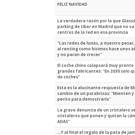
FELIZ NAVIDAD
La verdadera razón por la que Glassdr
parking de Uber en Madrid que no va 
centros de la red en esa provincia
"Las redes de lunas, a nuestro pesar
al renting como hicimos hace unos añ
y no paran de crecer"
El coche chino colapsará muy pronto
grandes fabricantes: "En 2030 solo q
de coches”
Esta es la alucinante respuesta de 
cambio de un parabrisas: "Mienten y
perito para demostrarlo"
La grave denuncia de un cristalero s
cristaleros que ponen y quitan la cá
ADAS"
...Y al final el regalo de la pata de 