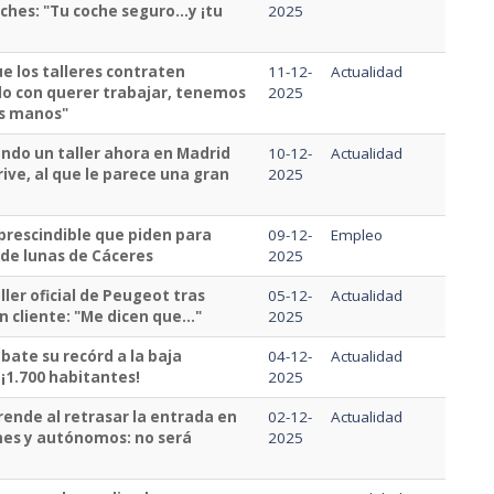
hes: "Tu coche seguro...y ¡tu
2025
e los talleres contraten
11-12-
Actualidad
olo con querer trabajar, tenemos
2025
as manos"
endo un taller ahora en Madrid
10-12-
Actualidad
rive, al que le parece una gran
2025
mprescindible que piden para
09-12-
Empleo
 de lunas de Cáceres
2025
ler oficial de Peugeot tras
05-12-
Actualidad
 cliente: "Me dicen que..."
2025
e bate su recórd a la baja
04-12-
Actualidad
 ¡1.700 habitantes!
2025
rende al retrasar la entrada en
02-12-
Actualidad
mes y autónomos: no será
2025