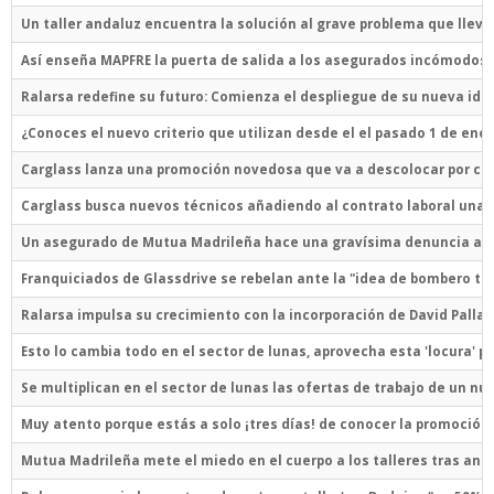
Un taller andaluz encuentra la solución al grave problema que llev
Así enseña MAPFRE la puerta de salida a los asegurados incómodos tr
Ralarsa redefine su futuro: Comienza el despliegue de su nueva iden
¿Conoces el nuevo criterio que utilizan desde el el pasado 1 de ener
Carglass lanza una promoción novedosa que va a descolocar por com
Carglass busca nuevos técnicos añadiendo al contrato laboral una o
Un asegurado de Mutua Madrileña hace una gravísima denuncia a la a
Franquiciados de Glassdrive se rebelan ante la "idea de bombero tor
Ralarsa impulsa su crecimiento con la incorporación de David Palla
Esto lo cambia todo en el sector de lunas, aprovecha esta 'locura' p
Se multiplican en el sector de lunas las ofertas de trabajo de un nu
Muy atento porque estás a solo ¡tres días! de conocer la promoción
Mutua Madrileña mete el miedo en el cuerpo a los talleres tras anu