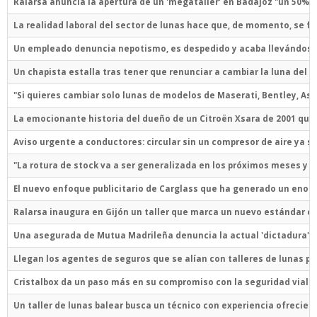
Ralarsa anuncia la apertura de un 'megataller' en Badajoz "un 50% 
La realidad laboral del sector de lunas hace que, de momento, se fr
Un empleado denuncia nepotismo, es despedido y acaba llevándose 
Un chapista estalla tras tener que renunciar a cambiar la luna del 
"Si quieres cambiar solo lunas de modelos de Maserati, Bentley, Asto
La emocionante historia del dueño de un Citroën Xsara de 2001 que 
Aviso urgente a conductores: circular sin un compresor de aire ya s
"La rotura de stock va a ser generalizada en los próximos meses y co
El nuevo enfoque publicitario de Carglass que ha generado un enor
Ralarsa inaugura en Gijón un taller que marca un nuevo estándar en
Una asegurada de Mutua Madrileña denuncia la actual 'dictadura' de 
Llegan los agentes de seguros que se alían con talleres de lunas para
Cristalbox da un paso más en su compromiso con la seguridad vial al 
Un taller de lunas balear busca un técnico con experiencia ofrecien