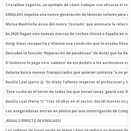
Cristalbox Sagunto, un ejemplo de cómo trabajar con eficacia el vidr
KINGLASS impulsa una nueva generación de láminas solares para 
Mutua Madrileña avisa del nuevo 'tsunami' que amenaza la relación
En 2026 llegan seis nuevas marcas de coches chinos a España en un
Aurgi Glass recapacita y elimina una condición que le estaba llevan
Descubre la función “Reparación de parabrisas” de Autel que ha lleg
El Gobierno le pega otro 'sablazo' de escándalo a los autónomos soci
Ralarsa busca nuevos franquiciados que quieran sumarse "a un proy
Basilio Leal (parte 2): "En Glass Talleres respetan al profesional y
"Este coche es el terror de todos los que tintan lunas, gente con 2
Basilio Leal (Parte 1): "Tras 24 años en el sector, decidí montar mi p
Las aseguradoras entran en pánico por una investigación de Compete
¡REGALO DIRECTO DE KINGLASS!
Los talleres de lunas verán en breve cómo se reduce su margen de be